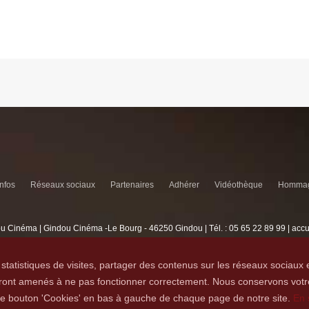
infos
Réseaux sociaux
Partenaires
Adhérer
Vidéothèque
Hommag
u Cinéma | Gindou Cinéma -Le Bourg - 46250 Gindou | Tél. : 05 65 22 89 99 | acc
Lyncee, Infographie: PAO, Multimédia & Web Design
statistiques de visites, partager des contenus sur les réseaux sociaux 
seront amenés à ne pas fonctionner correctement. Nous conservons votr
 le bouton 'Cookies' en bas à gauche de chaque page de notre site.
En 