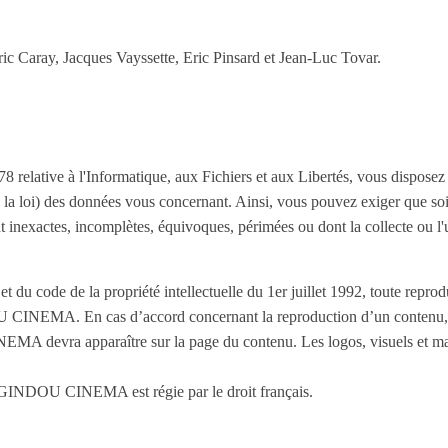
ric Caray, Jacques Vayssette, Eric Pinsard et Jean-Luc Tovar.
 relative à l'Informatique, aux Fichiers et aux Libertés, vous disposez de
6 de la loi) des données vous concernant. Ainsi, vous pouvez exiger que so
t inexactes, incomplètes, équivoques, périmées ou dont la collecte ou l'
t du code de la propriété intellectuelle du 1er juillet 1992, toute reprodu
DOU CINEMA. En cas d’accord concernant la reproduction d’un contenu,
EMA devra apparaître sur la page du contenu. Les logos, visuels et marq
 de GINDOU CINEMA est régie par le droit français.