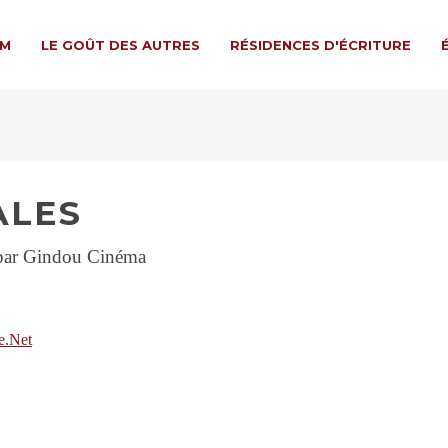
LM
LE GOÛT DES AUTRES
RÉSIDENCES D'ÉCRITURE
ALES
 par Gindou Cinéma
e.Net