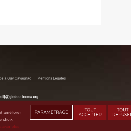
e à Guy Cavagnac
Mentions Légales
ueil[@]gindoucinema.org
TOUT
TOUT
PARAMETRAGE
et améliorer
ACCEPTER
REFUSE
e choix
savoir plus