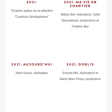
2021.
2021. MA VIE EN
CHANTIER
Tchatche autour de la sélection
Maïlys Itier, réalisatrice, Sofia
"Caméras Sénégalaises"
Barandiaran, productrice et
Frédéric Itier
2021. AUJOURD'HUI
2021. DORLIS
Alain Gomis, réalisateur
Enricka MH, réalisatrice et
Marie-Mars Prieur, productrice