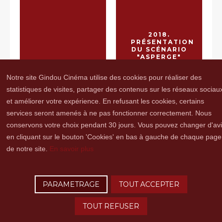
2018.
PRÉSENTATION
DU SCÉNARIO
"ASPERGE"
2018.
PRÉSENTATION
Notre site Gindou Cinéma utilise des cookies pour réaliser des
DU SCÉNARIO
"LA NUEVA
statistiques de visites, partager des contenus sur les réseaux sociau
VIDA"
et améliorer votre expérience. En refusant les cookies, certains
services seront amenés à ne pas fonctionner correctement. Nous
conservons votre choix pendant 30 jours. Vous pouvez changer d'av
en cliquant sur le bouton 'Cookies' en bas à gauche de chaque page
2019.
de notre site.
En savoir plus
PRÉSENTATION
DU SCÉNARIO
"LUCA"
2019.
PARAMETRAGE
TOUT ACCEPTER
PRÉSENTATION
DU SCÉNARIO
"QUELQUES
TOUT REFUSER
NOTES POUR
MARCHER