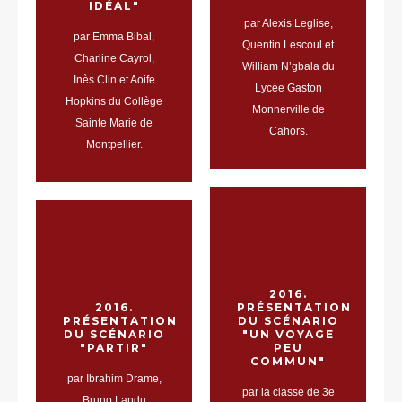
IDÉAL"
par Alexis Leglise,
par Emma Bibal,
Quentin Lescoul et
Charline Cayrol,
William N’gbala du
Inès Clin et Aoife
Lycée Gaston
Hopkins du Collège
Monnerville de
Sainte Marie de
Cahors.
Montpellier.
2016.
2016.
PRÉSENTATION
PRÉSENTATION
DU SCÉNARIO
DU SCÉNARIO
"UN VOYAGE
"PARTIR"
PEU
COMMUN"
par Ibrahim Drame,
par la classe de 3e
Bruno Landu