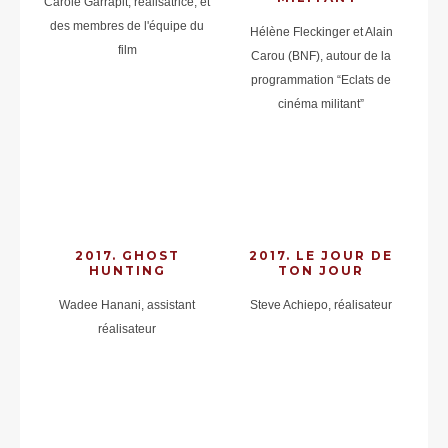
Carole Garrapit, réalisatrice, et
des membres de l'équipe du
Hélène Fleckinger et Alain
film
Carou (BNF), autour de la
programmation “Eclats de
cinéma militant”
2017. GHOST
2017. LE JOUR DE
HUNTING
TON JOUR
Wadee Hanani, assistant
Steve Achiepo, réalisateur
réalisateur