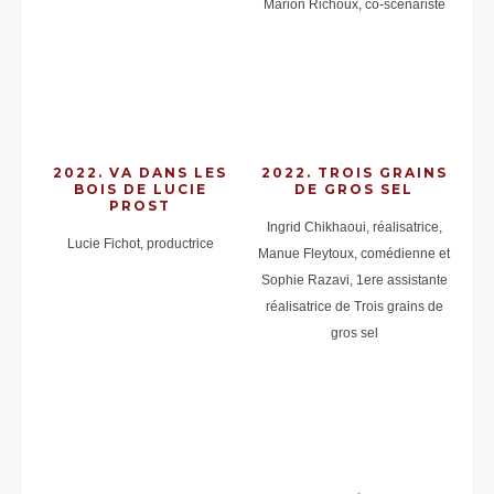
Marion Richoux, co-scénariste
2022. VA DANS LES
2022. TROIS GRAINS
BOIS DE LUCIE
DE GROS SEL
PROST
Ingrid Chikhaoui, réalisatrice,
Lucie Fichot, productrice
Manue Fleytoux, comédienne et
Sophie Razavi, 1ere assistante
réalisatrice de Trois grains de
gros sel