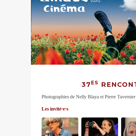
ES
37
RENCONT
Photographies de Nelly Blaya et Pierre Tavernie
Les invité·e·s