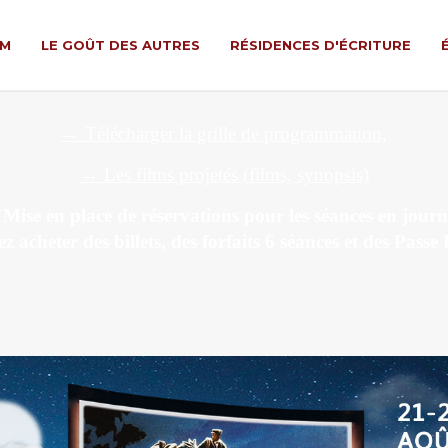
LM
LE GOÛT DES AUTRES
RÉSIDENCES D'ÉCRITURE
→ Télécharger la grille de programmation,
→ Les films projetés (films, synopsis)
ise en place de réservations pour les séances en journ
z acheter des billets,
des forfaits 6 séances et des Passe