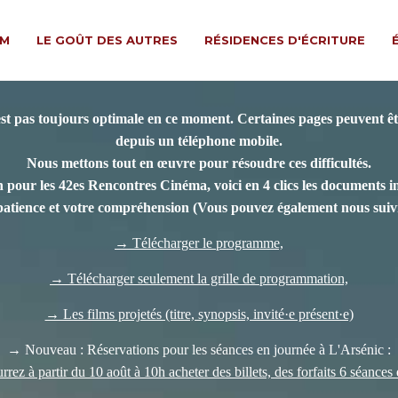
LM
LE GOÛT DES AUTRES
RÉSIDENCES D'ÉCRITURE
est pas toujours optimale en ce moment. Certaines pages peuvent êtr
depuis un téléphone mobile.
Nous mettons tout en œuvre pour résoudre ces difficultés.
 pour les 42es Rencontres Cinéma, voici en 4 clics les documents indi
patience et votre compréhension
(Vous pouvez également nous suivr
→ Télécharger le programme,
→ Télécharger seulement la grille de programmation,
→ Les films projetés (titre, synopsis, invité·e présent·e)
→ Nouveau : Réservations pour les séances en journée à L'Arsénic :
rez à partir du 10 août à 10h acheter des billets, des forfaits 6 séances