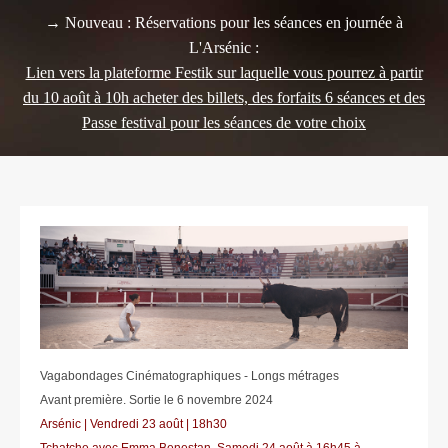
→ Nouveau : Réservations pour les séances en journée à
L'Arsénic :
Lien vers la plateforme Festik sur laquelle vous pourrez à partir
du 10 août à 10h acheter des billets, des forfaits 6 séances et des
Passe festival pour les séances de votre choix
Vagabondages Cinématographiques - Longs métrages
Avant première. Sortie le 6 novembre 2024
Arsénic | Vendredi 23 août | 18h30
Tchatche avec Emma Benestan, Samedi 24 août à 16h45 à